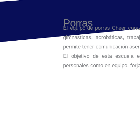
Porras
El equipo de porras Cheer coraz
gimnasticas, acrobáticas, trab
permite tener comunicación asert
El objetivo de esta escuela e
personales como en equipo, forj