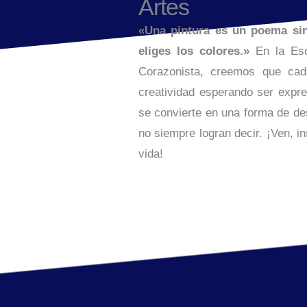
Artes
«Una pintura es un poema sin
eliges los colores.»
En la Esc
Corazonista, creemos que cada
creatividad esperando ser expr
se convierte en una forma de de
no siempre logran decir. ¡Ven, in
vida!