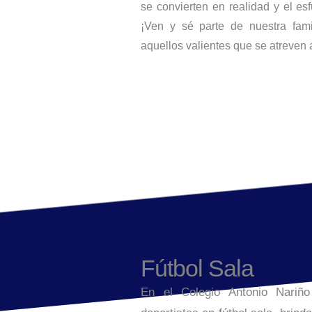
se convierten en realidad y el es
¡Ven y sé parte de nuestra fam
aquellos valientes que se atreven 
Fútbol Sala
En el Colegio Antonio Nariñ