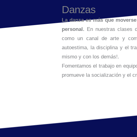
Danzas
La danza es más que moverse 
personal.
En nuestras clases d
como un canal de arte y comu
autoestima, la disciplina y el t
mismo y con los demás!.
Fomentamos el trabajo en equipo,
promueve la socialización y el c