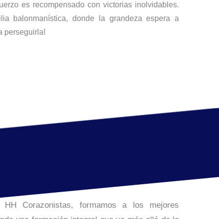
fuerzo es recompensado con victorias inolvidables.
ilia balonmanística, donde la grandeza espera a
a perseguirla!
o HH Corazonistas, formamos a los mejores