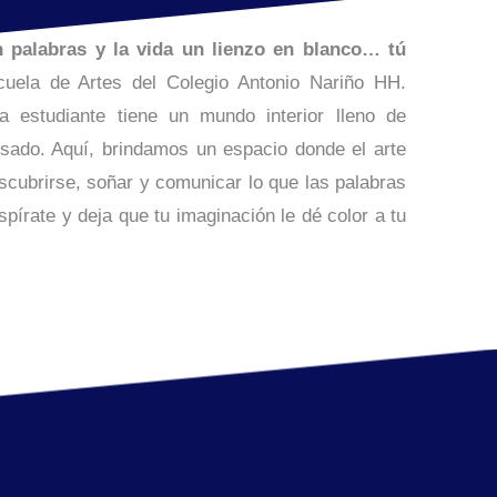
 palabras y la vida un lienzo en blanco… tú
uela de Artes del Colegio Antonio Nariño HH.
 estudiante tiene un mundo interior lleno de
esado. Aquí, brindamos un espacio donde el arte
scubrirse, soñar y comunicar lo que las palabras
spírate y deja que tu imaginación le dé color a tu